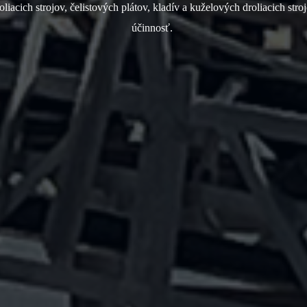
iacich strojov, čelistových plátov, kladív a kuželových droliacich str
účinnosť.