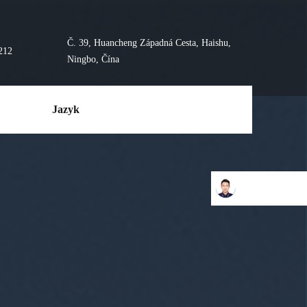
Navštívte Nás
Č. 39, Huancheng Západná Cesta, Haishu,
212
Ningbo, Čína
Vyžiadať Ponuku
Jazyk
Kontaktujte nás