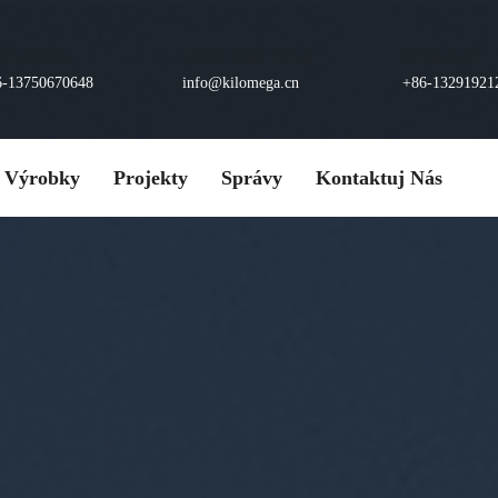
zovite Nás
Pošlite Nám Pohár
WhatsApp
6-13750670648
info@kilomega.cn
+86-13291921
Výrobky
Projekty
Správy
Kontaktuj Nás